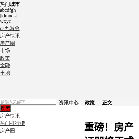
热门城市
abcdfgh
jklmnqst
wxyz
pa九游会
房产快讯
房产圈
市场
政策
金融
土地
资讯中心
政策 正文
房产快讯
热门排行榜
重磅！房产
房产圈