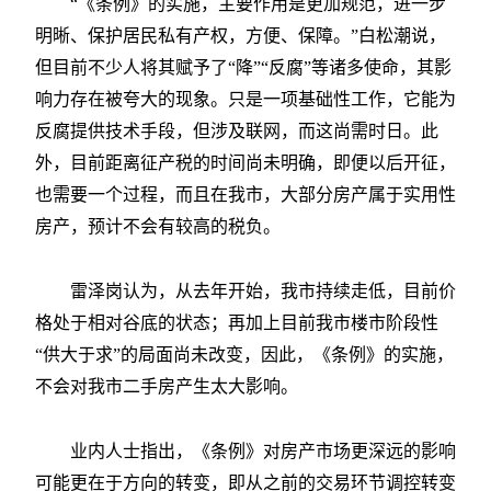
“《条例》的实施，主要作用是更加规范，进一步
明晰、保护居民私有产权，方便、保障。”白松潮说，
但目前不少人将其赋予了“降”“反腐”等诸多使命，其影
响力存在被夸大的现象。只是一项基础性工作，它能为
反腐提供技术手段，但涉及联网，而这尚需时日。此
外，目前距离征产税的时间尚未明确，即便以后开征，
也需要一个过程，而且在我市，大部分房产属于实用性
房产，预计不会有较高的税负。
雷泽岗认为，从去年开始，我市持续走低，目前价
格处于相对谷底的状态；再加上目前我市楼市阶段性
“供大于求”的局面尚未改变，因此，《条例》的实施，
不会对我市二手房产生太大影响。
业内人士指出，《条例》对房产市场更深远的影响
可能更在于方向的转变，即从之前的交易环节调控转变