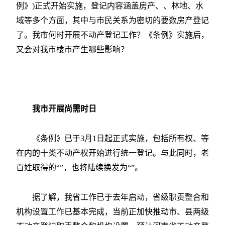
例》)正式开始实施，登记内容涵盖房产、、林地、水
域等多个方面，其中与市民关系为密切的要数房产登记
了。我市何时开展不动产登记工作？《条例》实施后，
又会对我市楼市产生哪些影响？
我市开展尚需时日
《条例》已于3月1日起正式实施，包括所有权、等
在内的十类不动产权开始进行统一登记。与此同时，老
百姓取得的“”，也将陆续换发为“”。
据了解，我省工作已于去年启动，省级职责整合和
机构设置工作已基本完成，当前正加快推动市、县两级