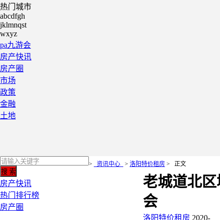
热门城市
abcdfgh
jklmnqst
wxyz
pa九游会
房产快讯
房产圈
市场
政策
金融
土地
>
资讯中心
>
洛阳特价租房
>
正文
老城道北区
房产快讯
热门排行榜
会
房产圈
洛阳特价租房
2020-