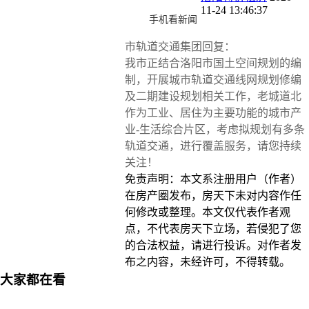
11-24 13:46:37
手机看新闻
市轨道交通集团回复：
我市正结合洛阳市国土空间规划的编
制，开展城市轨道交通线网规划修编
及二期建设规划相关工作，老城道北
作为工业、居住为主要功能的城市产
业-生活综合片区，考虑拟规划有多条
轨道交通，进行覆盖服务，请您持续
关注！
免责声明：本文系注册用户（作者）
在房产圈发布，房天下未对内容作任
何修改或整理。本文仅代表作者观
点，不代表房天下立场，若侵犯了您
的合法权益，请进行投诉。对作者发
布之内容，未经许可，不得转载。
大家都在看