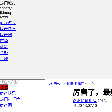
热门城市
abcdfgh
jklmnqst
wxyz
pa九游会
房产快讯
房产圈
市场
政策
金融
土地
>
资讯中心
>
洛阳特价租房
>
正文
厉害了，最新
房产快讯
热门排行榜
洛阳特价租房
2018-
房产圈
01-20 13:07:10