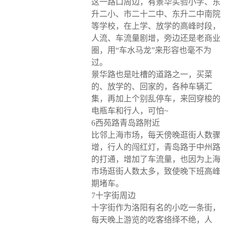
这一路口周边，有景华实验小学、东
升二小、市二十二中、东升二中南院
等学校，在上学、放学的高峰时段，
人流、车流量剧增，旁边还是老商业
圈，用“车水马龙”来形容也毫不为
过。
景华路也是吐槽的道路之一，买菜
的、放学的、回家的，各种车辆汇
集，再加上个别乱停车，来回穿梭的
电瓶车和行人，可怕~
6西苑路青岛路附近
比邻上海市场，每天傍晚逛街人数骤
增，行人的闯红灯，青岛路于中州路
的打通，增加了车流量，也因为上海
市场逛街人数太多，致使晚下班高峰
期堵车。
7十字街周边
十字街作为洛阳有名的小吃一条街，
每天晚上游览的吃客络绎不绝，人