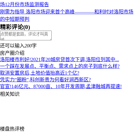
场12月份市场监测报告
刚需为指导 洛阳市场迎来首个高峰————和利时对洛阳市场
的中短期预判
精彩评论
(
0
)
还可以输入
200
字
房产圈介绍
洛阳楼市利好!2021年20城房贷首次下调,洛阳位列其中...
一个踩在发展点、平衡点、需求点上的房子到底什么样?
取消安置房后,土地价值抬高近1个亿?
凭实力“圈粉”,科创新贵为何看好涧西新区?
官宣!146亿元、87000亩、10年开发周期,孟津融城再提速!
相关知识
楼盘热评榜