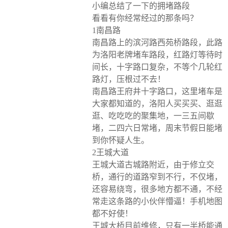
小编总结了一下的拥堵路段
看看有你经常经过的那条吗？
1南昌路
南昌路上的滨河路西苑桥路段，此路
为洛阳老牌堵车路段，红路灯等待时
间长，十字路口复杂，不等个几轮红
路灯，压根过不去！
南昌路王府井十字路口，这里堵车是
大家都知道的，洛阳人买买买、逛逛
逛、吃吃吃的聚集地，一三五间歇
堵，二四六日常堵，周末节假日能堵
到你怀疑人生。
2王城大道
王城大道古城路附近，由于修立交
桥，通行的道路窄到不行，不仅堵，
还容易绕弯，很多地方都不通，不经
常走这条路的小伙伴懵逼！手机地图
都不好使！
王城大桥目前维修，只有一半桥能通