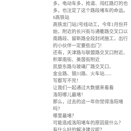
多，电动车多，抢道、闯红路灯的也
多，也注定了这个路段堵车的命运。
8高铁站
高铁龙门站2号线动工，今年1月份开
始，附近的长兴街与通衢路交叉口以
南路段、留新路全段封闭施工，出行
的小伙伴一定要些出门！
还有，天津路与联盟路交叉口附近、
积翠南街、美茵街附近
凯旋东路与玻璃厂路交叉口、
金业路、银川路、火车站......
写都写不完！
让我们一起通过大数据来看看
洛阳哪儿最堵！
那么，过去的这一年你觉得洛阳堵
吗？
哪里最堵？
可能造成洛阳堵车的原因是什么？
有什么好的解决建议呢？