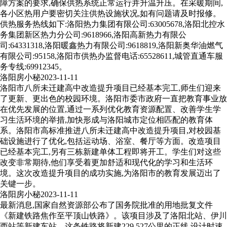
障方案的要求,确保供热系统正常运行并升温升压。在采暖期间,
各小区热用户要密切关注供热设施状况,如有问题请及时报修。
供热服务热线如下:洛阳热力集团有限公司:63005678,洛阳北控水
务集团新区热力分公司:9618966,洛阳高新热力有限公
司:64331318,洛阳暖鑫热力有限公司:9618819,洛阳新奥华油燃气
有限公司:95158,洛阳市供热办监督电话:65528611,城管直通车服
务专线:69912345。
洛阳房小秘
2023-11-11
洛阳市八所未迁建高中改造提升项目已经基本完工,师生们迎来
了更新、更出色的校园环境。洛阳市委市政府一直把教育事业放
在优先发展的位置,通过一系列优化教育资源配置、改善学生学
习生活环境的举措,加快形成与洛阳城市定位相匹配的教育体
系。洛阳市高标准推进八所未迁建高中改造提升项目,对校园基
础设施进行了优化,包括运动场、浴室、餐厅等方面。改造项目
已经基本完工,另有三栋新建单体工程即将开工。学生们对这些
改变非常期待,他们享受着更加舒适和现代化的学习和生活环
境。这次改造提升项目的成功实施,为洛阳市的教育发展迈出了
关键一步。
洛阳房小秘
2023-11-11
最新消息,国家自然资源部公布了国务院批准的用地批复文件
《新建铁路焦作至平顶山铁路》。该项目涉及了洛阳北站、伊川
西站等新建车站。这条铁路将新建229.527公里的正线,设计时速