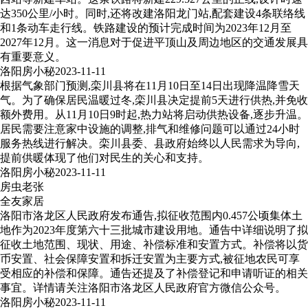
达350公里/小时。同时,还将改建洛阳龙门站,配套建设4条联络线
和1条动车走行线。铁路建设的预计完成时间为2023年12月至
2027年12月。这一消息对于促进平顶山及周边地区的交通发展具
有重要意义。
洛阳房小秘
2023-11-11
根据气象部门预测,栾川县将在11月10日至14日出现降温降雪天
气。为了确保居民温暖过冬,栾川县决定提前5天进行供热,并免收
额外费用。从11月10日9时起,热力站将启动供热设备,逐步升温。
居民需要注意家中设施的调整,排气和维修问题可以通过24小时
服务热线进行解决。栾川县委、县政府始终以人民需求为导向,
提前供暖体现了他们对民生的关心和支持。
洛阳房小秘
2023-11-11
房虫老张
全友家居
洛阳市洛龙区人民政府发布通告,拟征收范围内0.457公顷集体土
地作为2023年度第六十三批城市建设用地。通告中详细说明了拟
征收土地范围、现状、用途、补偿标准和安置方式。补偿将以货
币安置、社会保障安置和拆迁安置为主要方式,被征地农民可享
受相应的补偿和保障。通告还提及了补偿登记和申请听证的相关
事宜。详情请关注洛阳市洛龙区人民政府官方微信公众号。
洛阳房小秘
2023-11-11