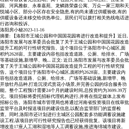
园、河风雅叙、永泰嘉苑、龙鳞路荣森公寓、万众一家三期和天
悦城小区。部分小区存在安全隐患,有的尚未通过供暖验收,有的
供暖设备还未移交给供热单位。居民们可以拨打相关热线电话进
行咨询和投诉。
洛阳房小秘
2023-11-16
摘要: 【洛阳市王城公园和中国国花园将进行改造和提升】近日,
洛阳市发展与改革委员会批复了关于王城公园和中国国花园改造
提升工程的可行性研究报告。这个项目位于洛阳市中心城区,面
积约2628亩。主要建设内容包括改造道路、公厕、给排水、广场
等基础设施,新增早、晚... 正文: 近日,洛阳市发展与改革委员会批
复了关于王城公园和中国国花园改造提升工程的可行性研究报
告。这个项目位于洛阳市中心城区,面积约2628亩。主要建设内
容包括改造道路、公厕、给排水、广场等基础设施,新增早、晚
开放牡丹品种,打造沉浸式赏花小场景,并完善公园的综合服务功
能。整个工程预计需要24个月的建设时间,总投资约为3699.39万
元。项目招标将委托招标代理机构进行,并将在指定媒体上发布
招标公告。洛阳市城市管理局也将通过河南省投资项目在线审批
监管平台及时报送项目的建设信息,以配合监管部门的监督检
查。同时,洛阳市还计划进行主城区公园配套多功能调蓄设施建
设工程,该项目的可行性研究报告也已经获得批复。该项目将新
增改造17座人工湖和湿地等人工调蓄设施,推进海绵城市建设。