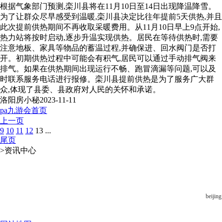
根据气象部门预测,栾川县将在11月10日至14日出现降温降雪。
为了让群众尽早感受到温暖,栾川县决定比往年提前5天供热,并且
此次提前供热期间不再收取采暖费用。从11月10日早上9点开始,
热力站将按时启动,逐步升温实现供热。居民在等待供热时,需要
注意地板、家具等物品的蓄温过程,并确保进、回水阀门是否打
开。初期供热过程中可能会有积气,居民可以通过手动排气阀来
排气。如果在供热期间出现运行不畅、跑冒滴漏等问题,可以及
时联系服务电话进行报修。栾川县提前供热是为了服务广大群
众,体现了县委、县政府对人民的关怀和承诺。
洛阳房小秘
2023-11-11
pa九游会首页
上一页
9
10
11
12
13
...
尾页
>
资讯中心
beiji