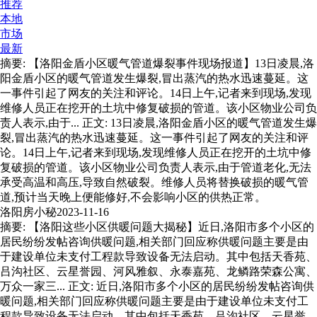
推荐
本地
市场
最新
摘要: 【洛阳金盾小区暖气管道爆裂事件现场报道】13日凌晨,洛
阳金盾小区的暖气管道发生爆裂,冒出蒸汽的热水迅速蔓延。这
一事件引起了网友的关注和评论。14日上午,记者来到现场,发现
维修人员正在挖开的土坑中修复破损的管道。该小区物业公司负
责人表示,由于... 正文: 13日凌晨,洛阳金盾小区的暖气管道发生爆
裂,冒出蒸汽的热水迅速蔓延。这一事件引起了网友的关注和评
论。14日上午,记者来到现场,发现维修人员正在挖开的土坑中修
复破损的管道。该小区物业公司负责人表示,由于管道老化,无法
承受高温和高压,导致自然破裂。维修人员将替换破损的暖气管
道,预计当天晚上便能修好,不会影响小区的供热正常。
洛阳房小秘
2023-11-16
摘要: 【洛阳这些小区供暖问题大揭秘】近日,洛阳市多个小区的
居民纷纷发帖咨询供暖问题,相关部门回应称供暖问题主要是由
于建设单位未支付工程款导致设备无法启动。其中包括天香苑、
吕沟社区、云星誉园、河风雅叙、永泰嘉苑、龙鳞路荣森公寓、
万众一家三... 正文: 近日,洛阳市多个小区的居民纷纷发帖咨询供
暖问题,相关部门回应称供暖问题主要是由于建设单位未支付工
程款导致设备无法启动。其中包括天香苑、吕沟社区、云星誉