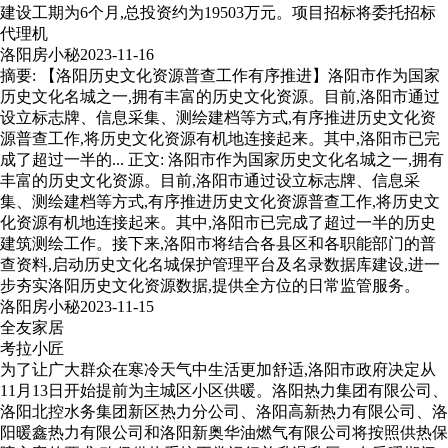
建设工期为6个月,总投资约为19503万元。项目招标将委托招标
代理机
洛阳房小秘
2023-11-16
摘要: 【洛阳历史文化资源普查工作有序推进】洛阳市作为国家
历史文化名城之一,拥有丰富的历史文化资源。目前,洛阳市通过
设立标志牌、信息采集、测绘建档等方式,有序推进历史文化资
源普查工作,将历史文化资源有机地连接起来。其中,洛阳市已完
成了超过一半的... 正文: 洛阳市作为国家历史文化名城之一,拥有
丰富的历史文化资源。目前,洛阳市通过设立标志牌、信息采
集、测绘建档等方式,有序推进历史文化资源普查工作,将历史文
化资源有机地连接起来。其中,洛阳市已完成了超过一半的历史
建筑测绘工作。接下来,洛阳市将结合各县区和各职能部门的普
查资料,启动历史文化名城保护管理平台及名录数据库建设,进一
步夯实洛阳历史文化资源数据,提供全方位的日常监管服务。
洛阳房小秘
2023-11-15
全友家居
考拉小匠
为了让广大群众在寒冷天气中生活更加舒适,洛阳市政府决定从
11月13日开始提前为主城区小区供暖。洛阳热力集团有限公司、
洛阳北控水务集团新区热力分公司、洛阳高新热力有限公司、洛
阳暖鑫热力有限公司和洛阳新奥华油燃气有限公司将按照供热保