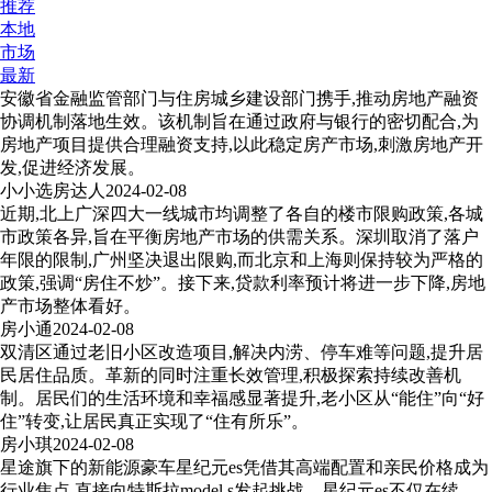
推荐
本地
市场
最新
安徽省金融监管部门与住房城乡建设部门携手,推动房地产融资
协调机制落地生效。该机制旨在通过政府与银行的密切配合,为
房地产项目提供合理融资支持,以此稳定房产市场,刺激房地产开
发,促进经济发展。
小小选房达人
2024-02-08
近期,北上广深四大一线城市均调整了各自的楼市限购政策,各城
市政策各异,旨在平衡房地产市场的供需关系。深圳取消了落户
年限的限制,广州坚决退出限购,而北京和上海则保持较为严格的
政策,强调“房住不炒”。接下来,贷款利率预计将进一步下降,房地
产市场整体看好。
房小通
2024-02-08
双清区通过老旧小区改造项目,解决内涝、停车难等问题,提升居
民居住品质。革新的同时注重长效管理,积极探索持续改善机
制。居民们的生活环境和幸福感显著提升,老小区从“能住”向“好
住”转变,让居民真正实现了“住有所乐”。
房小琪
2024-02-08
星途旗下的新能源豪车星纪元es凭借其高端配置和亲民价格成为
行业焦点,直接向特斯拉model s发起挑战。星纪元es不仅在续