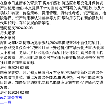
在楼市日益萧条的背景下,房东们要如何适应市场变化并保持资
产的稳定增值?本文提供了针对当前地产环境的实用建议,涉及市
场认知转变、价格策略、费用管理、流动性考虑、资产配置、地
段选择、资产利用和认知差异等方面,帮助房东们在新的微利时
代里找到生存和发展的新策略。
选房精灵
2024-02-08
房虫老张
全友家居
深圳龙华区新房市场竞争激烈,2024年将迎来26个新住宅项目。
虽然成交量仅次于宝安区且呈上升趋势,但市场分化严重,去化率
大不相同。龙华北片区和地铁沿线项目受到关注,购房者将面临
更多选择。与此同时,新批次房产如雨后春笋般涌现,未来的房市
预计将更加丰富多彩。
房小康
2024-02-08
国家发改委、河北省人民政府发布意见,推动雄安新区建设绿色
发展城市典范。重点发展绿色能源,推进地热、可再生能源等项
目建设。加快新能源微电网和氢能供应设施布局,促进绿色交通
发展。
房小顾
2024-02-08
pa九游会首页
上一页