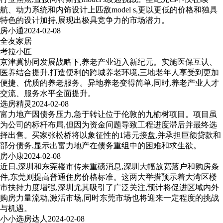
航、动力系统和内饰设计上匹敌model s,更以更低的价格和独具
特色的设计加持,展现出极具竞争力的市场潜力。
房小通
2024-02-08
全友家居
考拉小匠
京津冀协同发展战略下,养老产业迈入新纪元。实施医保互认、
医养结合提升,打造便利的跨城养老环境,三地老年人享受到更加
便捷、优质的养老服务。异地养老变得简单,同时,养老产业人才
交流、服务水平全面提升。
选房精灵
2024-02-08
富力地产因债务压力,急于转让位于伦敦的九榆树项目。项目虽
为公司的标杆布局,但因为资金问题导致工程进度滞后并最终选
择出售。买家张松桥将以象征性的1港元接盘,并承担巨额贷款和
部分债务,显示出富力地产在债务重组中的困难和求生欲。
房小康
2024-02-08
近日,深圳和东莞楼市传来重磅消息,深圳大幅放宽落户和购房条
件,东莞则提高普通住房价格标准。这两大举措预示着大湾区楼
市扶持力度增强,深圳尤其吸引了广泛关注,预计将促进区域内外
购房力量流动,激活市场,同时东莞市场也将迎来一定程度的挑战
与机遇。
小小选房达人
2024-02-08