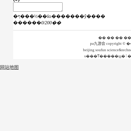
�ף���½��ſɷ�������ŷ����
������
0
/200��
�� �� �� �
beijing soufun science&te
网站地图