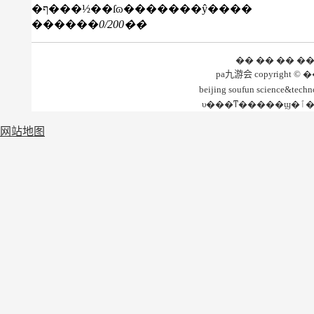
�ף���½��ſɷ�������ŷ����
������
0
/200��
�� �� �� �
beijing soufun science&te
网站地图