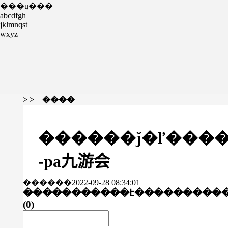
���ų���
abcdfgh
jklmnqst
wxyz
> > ����
������ǰ�ľ������г�¯�
-pa九游会
������2022-09-28 08:34:01
�����������է���
������
(
0
)