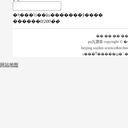
�ף���½��ſɷ�������ŷ����
������
0
/200��
�� �� �� �
beijing soufun science&te
网站地图