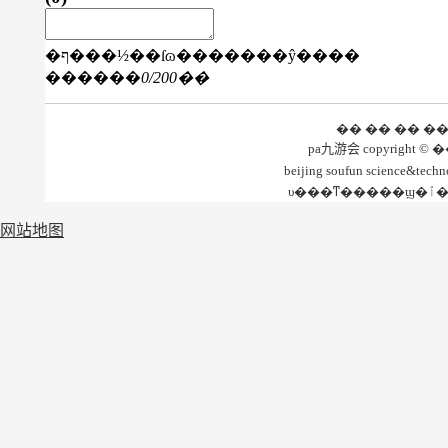
�ף���½��ſɷ�������ŷ����
������
0
/200��
�� �� �� �
beijing soufun science&te
网站地图