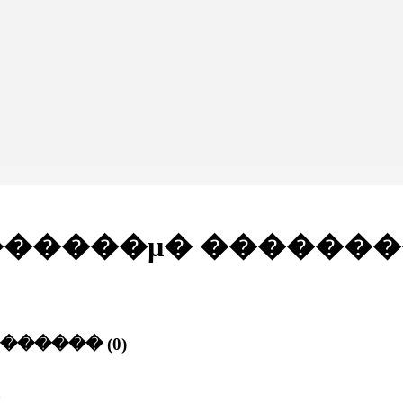
�����µ� ��������
�������
(
0
)
�