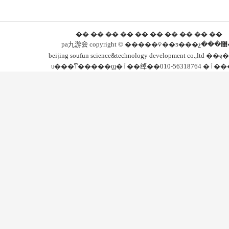
�� �� �� ��
��
�� �� �� �� ��
pa九游会 
beijing soufun science&technology development co.,ltd 
υ���ͳ�����ϣ�ٱ��绰�