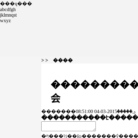
���ų���
abcdfgh
jklmnqst
wxyz
> > ����
���������
会
�������ۺ�����2015-03-04 08:51:00
�����������է���
�
�ף���½��ſɷ�������ŷ���