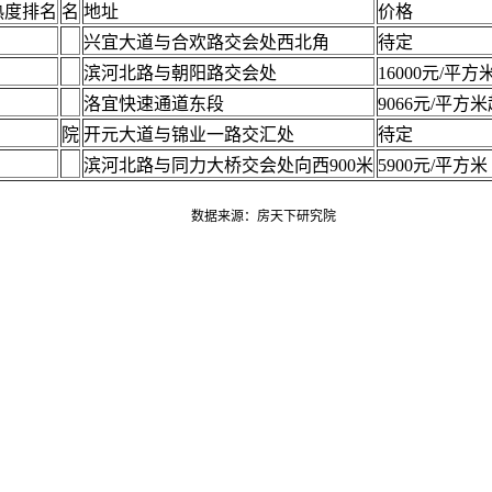
热度排名
名
地址
价格
兴宜大道与合欢路交会处西北角
待定
滨河北路与朝阳路交会处
16000元/平方
洛宜快速通道东段
9066元/平方
院
开元大道与锦业一路交汇处
待定
滨河北路与同力大桥交会处向西900米
5900元/平方米
数据来源：房天下研究院