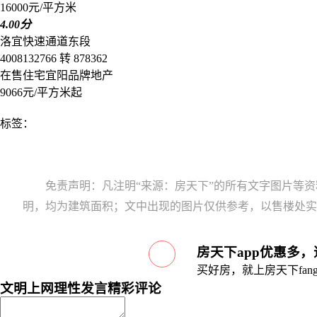
16000元/平方米
4.00分
洛宜快速通道东段
4008132766 转 878362
在售
住宅
宜阳
品牌地产
9066元/平方米起
标签：
免责声明：凡注明“来源：房天下”的所有文字图片等
明，均为建筑面积；文中出现的图片仅供参考，以售楼处实
房天下app优惠多
买好房，就上房天下fang.
文明上网理性发言
精彩评论