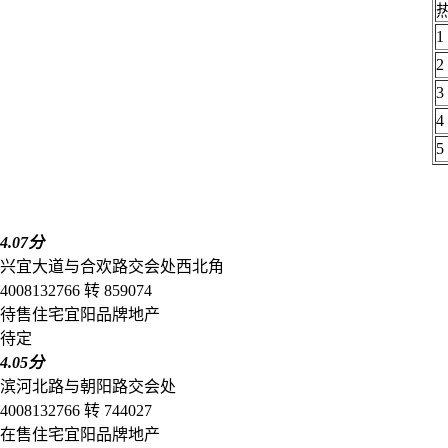
1
2
3
4
5
4.07分
兴宜大道与合欢路交会处西北角
4008132766 转 859074
待售
住宅
宜阳
品牌地产
待定
4.05分
滨河北路与朝阳路交会处
4008132766 转 744027
在售
住宅
宜阳
品牌地产