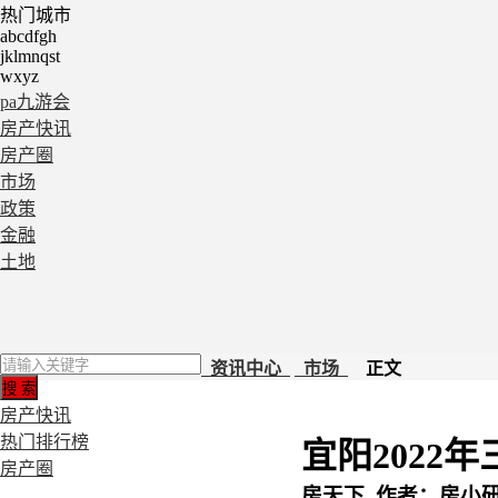
热门城市
abcdfgh
jklmnqst
wxyz
pa九游会
房产快讯
房产圈
市场
政策
金融
土地
资讯中心
市场
正文
房产快讯
热门排行榜
宜阳2022
房产圈
房天下 作者：房小研 202