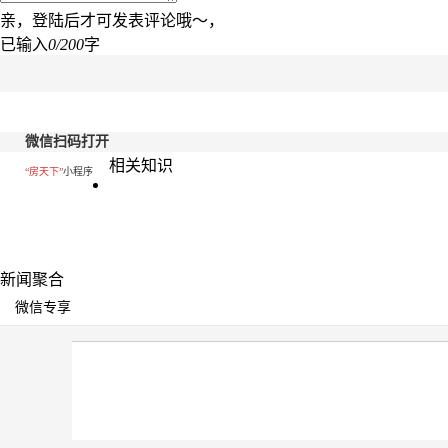
亲，登陆后才可发表评论哦～，
已输入
0/200
字
微信扫码打开
相关知识
“房天下”
小程序
新闻聚合
微信专享