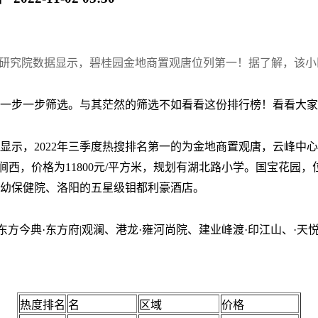
下研究院数据显示，碧桂园金地商置观唐位列第一！据了解，该小区
一步一步筛选。与其茫然的筛选不如看看这份排行榜！看看大家
据显示，2022年三季度热搜排名第一的为金地商置观唐，云峰中
涧西，价格为11800元/平方米，规划有湖北路小学。国宝花园，
幼保健院、洛阳的五星级钼都利豪酒店。
方今典·东方府|观澜、港龙·雍河尚院、建业峰渡·印江山、·天悦位
热度排名
名
区域
价格