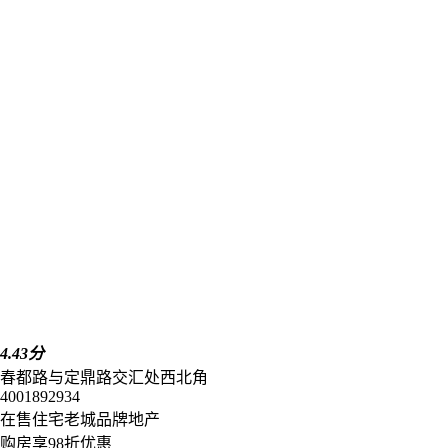
4.43分
春都路与定鼎路交汇处西北角
4001892934
在售
住宅
老城
品牌地产
购房享98折优惠