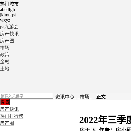
热门城市
abcdfgh
jklmnqst
wxyz
pa九游会
房产快讯
房产圈
市场
政策
金融
土地
资讯中心
市场
正文
房产快讯
热门排行榜
2022年三
房产圈
房天下 作者：房小研 202