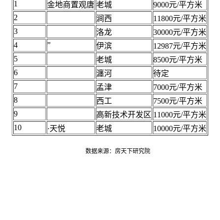
1
金地商置观唐
老城
9000元/平方米
2
涧西
11800元/平方米
3
洛龙
30000元/平方米
4
”
伊滨
12987元/平方米
5
老城
8500元/平方米
6
瀍河
待定
7
孟津
7000元/平方米
8
西工
7500元/平方米
9
高新技术开发区
11000元/平方米
10
·天悦
老城
10000元/平方米
数据来源：房天下研究院