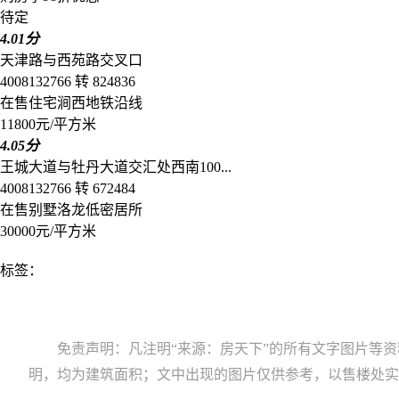
待定
4.01分
天津路与西苑路交叉口
4008132766 转 824836
在售
住宅
涧西
地铁沿线
11800元/平方米
4.05分
王城大道与牡丹大道交汇处西南100...
4008132766 转 672484
在售
别墅
洛龙
低密居所
30000元/平方米
标签：
免责声明：凡注明“来源：房天下”的所有文字图片等
明，均为建筑面积；文中出现的图片仅供参考，以售楼处实