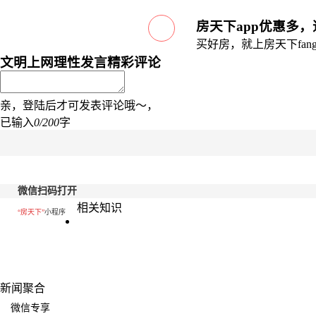
房天下app优惠多
买好房，就上房天下fang.
文明上网理性发言
精彩评论
亲，登陆后才可发表评论哦～，
已输入
0/200
字
微信扫码打开
相关知识
“房天下”
小程序
新闻聚合
微信专享