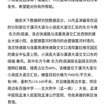
发布，希望能对你有所帮助。
据房天下数据研究院数据显示，10月孟津最受欢迎
的分别是位于瀍河大道与小浪底大道交汇处的东方今典
·东方府|观澜、洛吉快速路与连霍高速交汇处西侧的建
业大城小院、会盟镇雷河村境内的会盟镇雷河村境内、
洛吉快速路与连霍高速快速路交叉口洛阳塞拉维花园区
的建业中弘垄上院、小浪底大道与瀍源大道交叉口东的
绿城·春风。其中东方今典·东方府|观澜是名副其实的热
搜网红楼盘，搜索占比为40%，该楼盘位于瀍河大道与
小浪底大道交汇处，楼盘目前价格为7000元/平方米，
有5种，面积为119-169平米，并且楼盘周边丰富，项目
周边有百强中学——北大附中（孟一高）、大张、孟津
中医院孟津人民医院孟津公疗医院、市政承建的新区体
育馆。