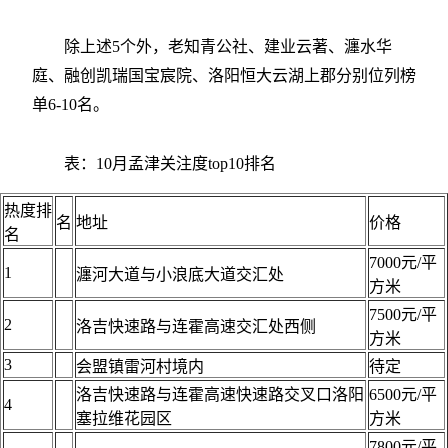
除上述5个外，老知青公社、建业云著、瀍水华
庭、融创凯瑞国宝宸院、洛阳恒大云湖上郡分别位列榜
单6-10名。
表：10月孟津关注度top10排名
热度排
名
地址
价格
名
7000元/平
1
瀍河大道与小浪底大道交汇处
方米
7500元/平
2
洛吉快速路与连霍高速交汇处西侧
方米
3
会盟镇雷河村境内
待定
洛吉快速路与连霍高速快速路交叉口洛阳
6500元/平
4
塞拉维花园区
方米
7800元/平