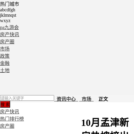
热门城市
abcdfgh
jklmnqst
wxyz
pa九游会
房产快讯
房产圈
市场
政策
金融
土地
资讯中心
市场
正文
房产快讯
热门排行榜
10月孟津新
房产圈