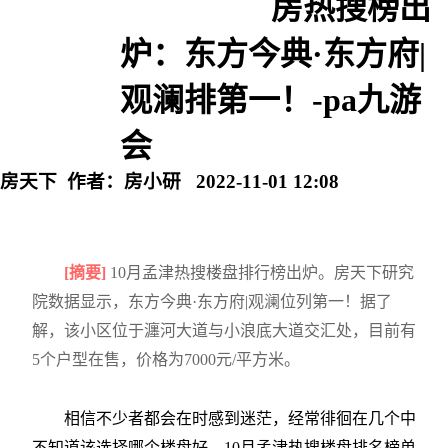
房热搜榜出
炉：东方今典·东方府|
观澜排第一！-pa九游
会
房天下 作者：房小研 2022-11-01 12:08
[摘要]
10月孟津热搜楼盘排行榜出炉。房天下研究
院数据显示，东方今典·东方府|观澜位列第一！据了
解，该小区位于瀍河大道与小浪底大道交汇处，目前有
5个户型在售，价格为7000元/平方米。
相信不少者都会在时感到迷茫，经常徘徊在几个中
不知道该选择哪个楼盘好。10月孟津热搜楼盘排名榜单