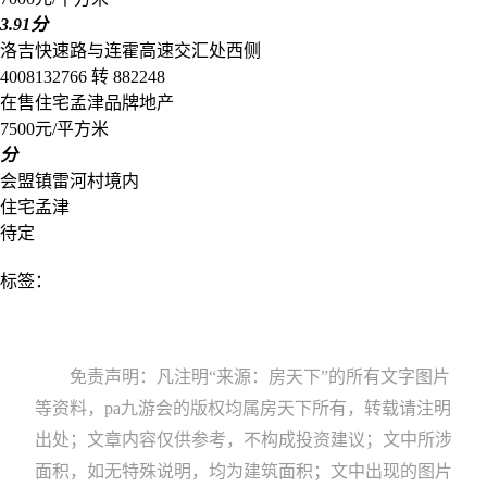
3.91分
洛吉快速路与连霍高速交汇处西侧
4008132766 转 882248
在售
住宅
孟津
品牌地产
7500元/平方米
分
会盟镇雷河村境内
住宅
孟津
待定
标签：
免责声明：凡注明“来源：房天下”的所有文字图片
等资料，pa九游会的版权均属房天下所有，转载请注明
出处；文章内容仅供参考，不构成投资建议；文中所涉
面积，如无特殊说明，均为建筑面积；文中出现的图片