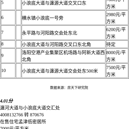
5
小浪底大道与瀍源大道交叉口东
方米
2980元/平
6
横水镇小浪底一号旁
方米
6200元/平
7
永平路与河阳路交会处东北
方米
8
小浪底大道与河阳路交叉口东北角
待定
洛阳空港产业集聚区机场路与阿新大道西
8000元/平
9
北角
方米
7500元/平
10
小浪底大道与瀍源大道交会处东500米
方米
数据来源：房天下研究院
4.01分
瀍河大道与小浪底大道交汇处
4008132766 转 870676
在售
住宅
孟津
低密居所
7000元/平方米