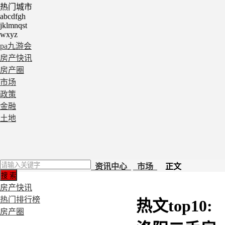
热门城市
abcdfgh
jklmnqst
wxyz
pa九游会
房产快讯
房产圈
市场
政策
金融
土地
资讯中心
市场
正文
房产快讯
热门排行榜
热文top10:
房产圈