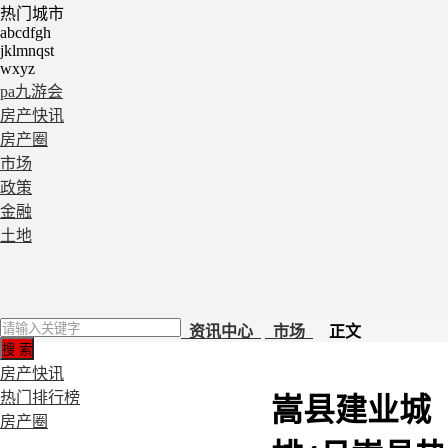
热门城市
abcdfgh
jklmnqst
wxyz
pa九游会
房产快讯
房产圈
市场
政策
金融
土地
资讯中心
市场
正文
房产快讯
热门排行榜
嵩县建业城
房产圈