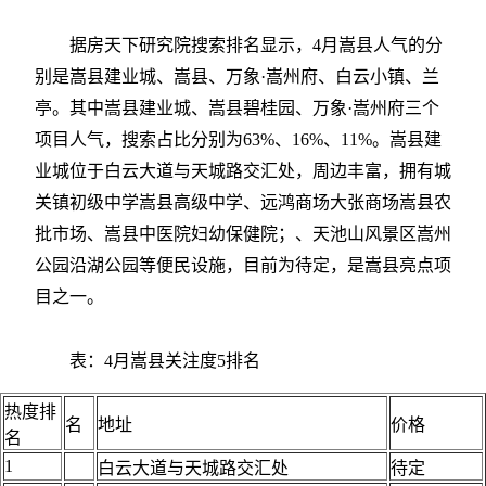
据房天下研究院搜索排名显示，4月嵩县人气的分
别是嵩县建业城、嵩县、万象·嵩州府、白云小镇、兰
亭。其中嵩县建业城、嵩县碧桂园、万象·嵩州府三个
项目人气，搜索占比分别为63%、16%、11%。嵩县建
业城位于白云大道与天城路交汇处，周边丰富，拥有城
关镇初级中学嵩县高级中学、远鸿商场大张商场嵩县农
批市场、嵩县中医院妇幼保健院；、天池山风景区嵩州
公园沿湖公园等便民设施，目前为待定，是嵩县亮点项
目之一。
表：4月嵩县关注度5排名
热度排
名
地址
价格
名
1
白云大道与天城路交汇处
待定