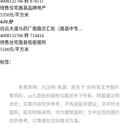
4008132766 转 878111
待售
住宅
嵩县
品牌地产
5350元/平方米
4.01分
白云大道与药厂南路交汇处（嵩县中专...
4008132766 转 714414
待售
住宅
嵩县
低密居所
5100元/平方米
标签：
免责声明：凡注明“来源：房天下”的所有文字图片
等资料，pa九游会的版权均属房天下所有，转载请注明
出处；文章内容仅供参考，不构成投资建议；文中所涉
面积，如无特殊说明，均为建筑面积；文中出现的图片
仅供参考，以售楼处实际情况为准。