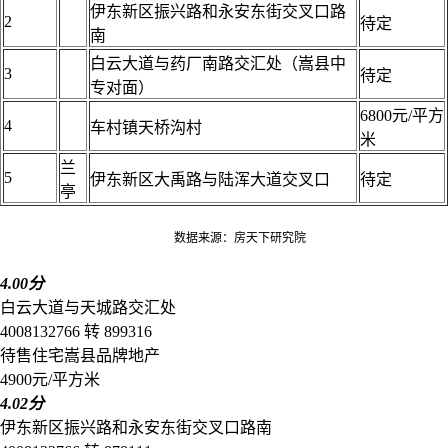
伊东新区振兴路和永安东街交叉口路
2
待定
南
白云大道与药厂南路交汇处（嵩县中
3
待定
专对面）
6800元/平方
4
车村镇天桥沟村
米
兰
5
伊东新区大禹路与陆浑大道交叉口
待定
亭
数据来源：房天下研究院
4.00分
白云大道与天城路交汇处
4008132766 转 899316
待售
住宅
嵩县
品牌地产
4900元/平方米
4.02分
伊东新区振兴路和永安东街交叉口路南