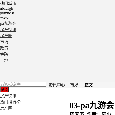
热门城市
abcdfgh
jklmnqst
wxyz
pa九游会
房产快讯
房产圈
市场
政策
金融
土地
资讯中心
市场
正文
房产快讯
热门排行榜
03-pa九游会
房产圈
房天下 作者：房小