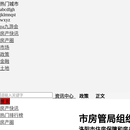
热门城市
abcdfgh
jklmnqst
wxyz
pa九游会
房产快讯
房产圈
市场
政策
金融
土地
资讯中心
政策 正文
房产快讯
热门排行榜
市房管局组
房产圈
洛阳市住房保障和房产管理局