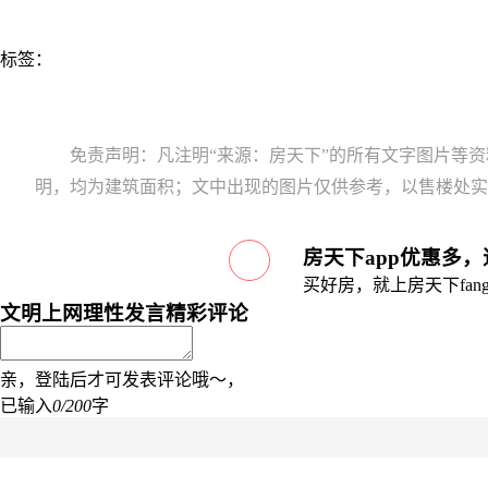
标签：
免责声明：凡注明“来源：房天下”的所有文字图片等
明，均为建筑面积；文中出现的图片仅供参考，以售楼处实
房天下app优惠多
买好房，就上房天下fang.
文明上网理性发言
精彩评论
亲，登陆后才可发表评论哦～，
已输入
0/200
字