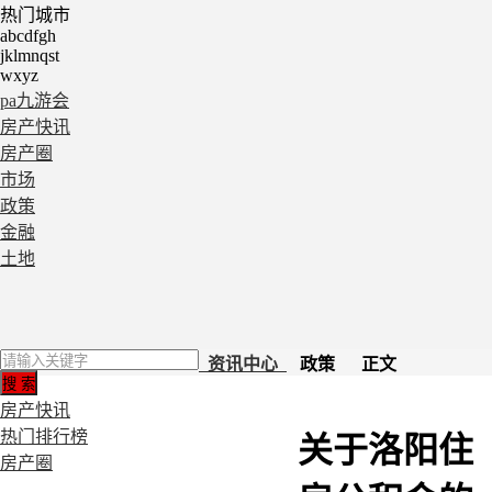
热门城市
abcdfgh
jklmnqst
wxyz
pa九游会
房产快讯
房产圈
市场
政策
金融
土地
资讯中心
政策 正文
房产快讯
热门排行榜
关于洛阳住
房产圈