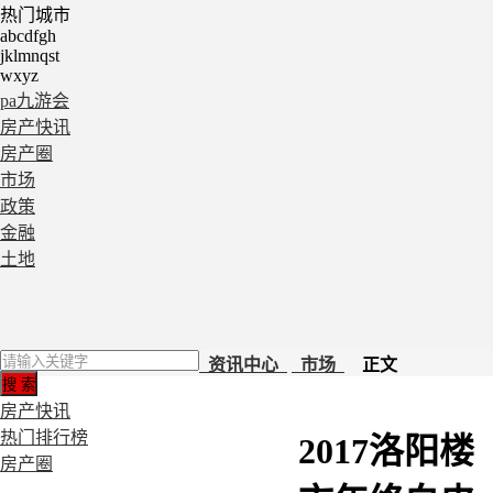
热门城市
abcdfgh
jklmnqst
wxyz
pa九游会
房产快讯
房产圈
市场
政策
金融
土地
资讯中心
市场
正文
房产快讯
热门排行榜
2017洛阳楼
房产圈