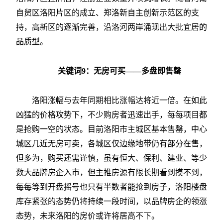
自贸区洛阳片区的成立、郑洛新自主创新示范区的支
持，高新区的逐渐完善，沿洛河两岸涌现出大批宜居的
品质型。
关键词9：无房可买——多盘即售罄
洛阳涨幅与去年同期相比涨幅达将近一倍。在如此
凶猛的价格攻势下，不少购房者迅速出手，每每项目都
是抢购一空的状态。目前洛阳市主城区基本售罄，中心
城区几近无房可卖，各城区仅边缘地带仍有部分在售，
但多为，购买还需谨慎，虽有恒大、保利、建业、等少
数大品牌房企入市，但主推房源有限长期看到摸不到，
每每等到开盘摇号也只有半数者能抢到房子，洛阳楼盘
库存紧张的态势仍将持续一段时间，以品牌房企的领涨
态势，未来洛阳的房价或许将居高不下。