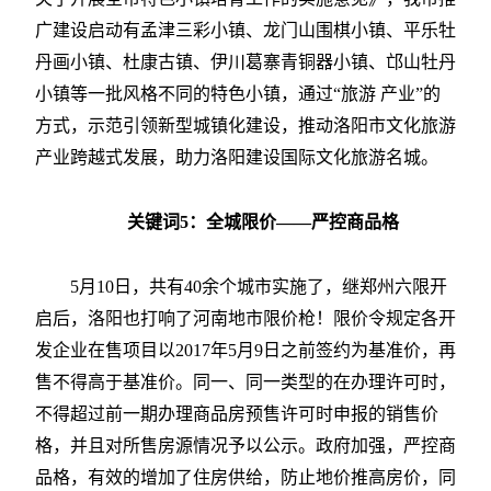
广建设启动有孟津三彩小镇、龙门山围棋小镇、平乐牡
丹画小镇、杜康古镇、伊川葛寨青铜器小镇、邙山牡丹
小镇等一批风格不同的特色小镇，通过“旅游 产业”的
方式，示范引领新型城镇化建设，推动洛阳市文化旅游
产业跨越式发展，助力洛阳建设国际文化旅游名城。
关键词5：全城限价——严控商品格
5月10日，共有40余个城市实施了，继郑州六限开
启后，洛阳也打响了河南地市限价枪！限价令规定各开
发企业在售项目以2017年5月9日之前签约为基准价，再
售不得高于基准价。同一、同一类型的在办理许可时，
不得超过前一期办理商品房预售许可时申报的销售价
格，并且对所售房源情况予以公示。政府加强，严控商
品格，有效的增加了住房供给，防止地价推高房价，同