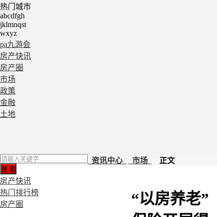
热门城市
abcdfgh
jklmnqst
wxyz
pa九游会
房产快讯
房产圈
市场
政策
金融
土地
资讯中心
市场
正文
房产快讯
热门排行榜
“以房养老”
房产圈