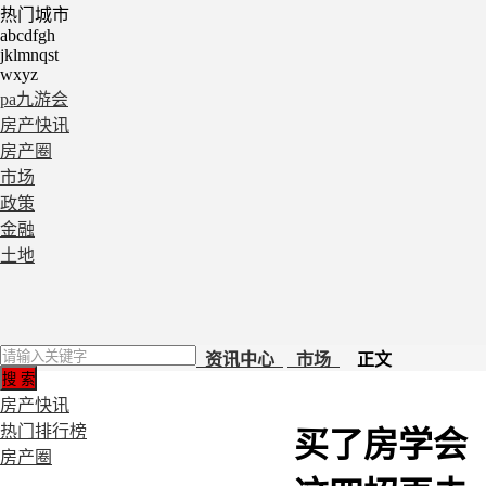
热门城市
abcdfgh
jklmnqst
wxyz
pa九游会
房产快讯
房产圈
市场
政策
金融
土地
资讯中心
市场
正文
房产快讯
热门排行榜
买了房学会
房产圈