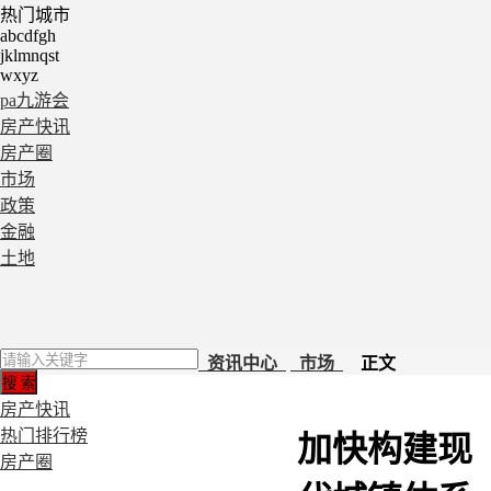
热门城市
abcdfgh
jklmnqst
wxyz
pa九游会
房产快讯
房产圈
市场
政策
金融
土地
资讯中心
市场
正文
房产快讯
热门排行榜
加快构建现
房产圈