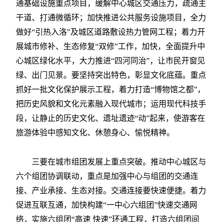
通基础设施重点项目，缓解中心城区交通压力，疏通主
干道、打通微循环；加快推进公共服务设施项目，全力
做好“引热入洛”及城区道路敷设热力管网工程；着力开
展城市修补、生态修复“双修”工作，加快，全面提升中
心城区绿化水平，大力推进“四河同治”，让市民开窗见
绿、出门见景。要坚持突出特色，彰显文化底蕴。重点
抓好一批文化保护展示工程，着力打造“博物馆之都”，
把历史风貌和文化元素融入现代城市；运用现代科技手
段，让静止的历史文化、遗址遗迹“动”起来，使游客在
旅游体验中感知文化、休憩身心、愉悦精神。
三要在城市组团发展上重点突破。推动中心城区与
六个组团协调联动，重点是加强中心与组团的交通连
接、产业承接、生态对接。交通连接要快速便捷。着力
促进互联互通，加快构建“一中心六组团”快速交通网
络，实施六组团“高速 快速”环通工程，打造六组团间