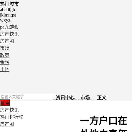
热门城市
abcdfgh
jklmnqst
wxyz
pa九游会
房产快讯
房产圈
市场
政策
金融
土地
资讯中心
市场
正文
房产快讯
热门排行榜
一方户口在
房产圈