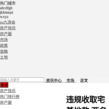
热门城市
abcdfgh
jklmnqst
wxyz
pa九游会
房产快讯
房产圈
市场
政策
金融
土地
资讯中心
市场
正文
房产快讯
热门排行榜
违规收取宅
房产圈