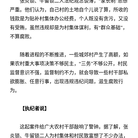
张炎锁、牛留锁二人法纪观念谈薄，“家长制”思想
严重。他们认为，自己村的土地自个儿说了算，所收的
钱款是为贴补村集体办公经费，个人既没有贪污，又没
有受贿，虽然违规却是为村集体谋利，有“群众基础”，
不算腐败。
随着进程的不断推进，一些城郊村产生了高额，如
果农村重大事项决策不够民主，“三务”不够公开，村民
监督意识不强，监督制约不力，就会导致一些村干部私
欲膨胀、任意行事，出现违规违纪问题，滋生腐败行
为。
【执纪者说】
这起案件给广大农村干部敲响了警钟。据了解，张
炎锁、牛留锁二人为村集体和村民致富想了不少办法，