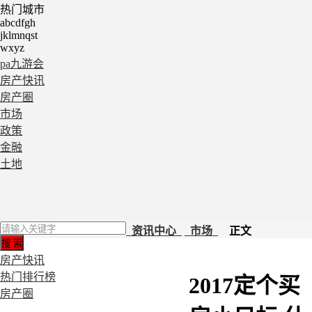
热门城市
abcdfgh
jklmnqst
wxyz
pa九游会
房产快讯
房产圈
市场
政策
金融
土地
资讯中心
市场
正文
房产快讯
热门排行榜
2017定个买
房产圈