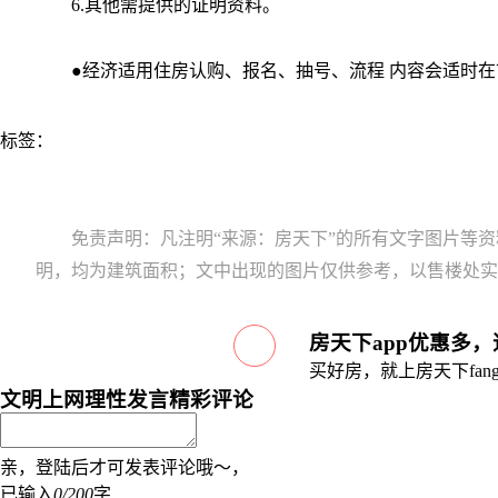
6.其他需提供的证明资料。
●经济适用住房认购、报名、抽号、流程 内容会适时在
标签：
免责声明：凡注明“来源：房天下”的所有文字图片等
明，均为建筑面积；文中出现的图片仅供参考，以售楼处实
房天下app优惠多
买好房，就上房天下fang.
文明上网理性发言
精彩评论
亲，登陆后才可发表评论哦～，
已输入
0/200
字