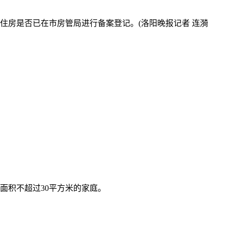
住房是否已在市房管局进行备案登记。(洛阳晚报记者 连漪
筑面积不超过30平方米的家庭。