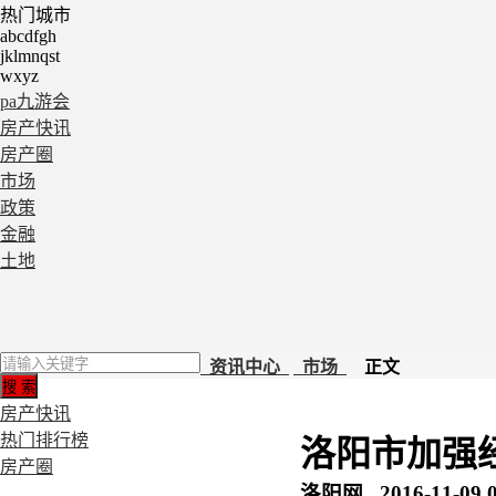
热门城市
abcdfgh
jklmnqst
wxyz
pa九游会
房产快讯
房产圈
市场
政策
金融
土地
资讯中心
市场
正文
房产快讯
热门排行榜
洛阳市加强经
房产圈
洛阳网 2016-11-09 0