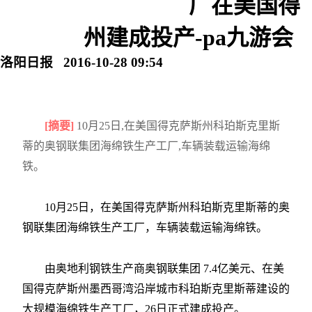
厂在美国得
州建成投产-pa九游会
洛阳日报 2016-10-28 09:54
[摘要]
10月25日,在美国得克萨斯州科珀斯克里斯
蒂的奥钢联集团海绵铁生产工厂,车辆装载运输海绵
铁。
10月25日，在美国得克萨斯州科珀斯克里斯蒂的奥
钢联集团海绵铁生产工厂，车辆装载运输海绵铁。
由奥地利钢铁生产商奥钢联集团 7.4亿美元、在美
国得克萨斯州墨西哥湾沿岸城市科珀斯克里斯蒂建设的
大规模海绵铁生产工厂，26日正式建成投产。