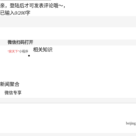
亲，登陆后才可发表评论哦～，
已输入
0/200
字
微信扫码打开
相关知识
“房天下”
小程序
新闻聚合
微信专享
beiji