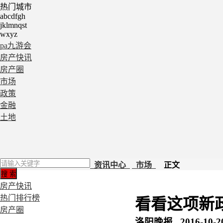
热门城市
abcdfgh
jklmnqst
wxyz
pa九游会
房产快讯
房产圈
市场
政策
金融
土地
资讯中心
市场
正文
房产快讯
热门排行榜
看看这项新政
房产圈
洛阳晚报 2016-10-20