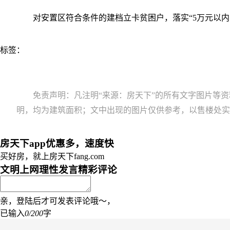
对安置区符合条件的建档立卡贫困户，落实“5万元以内
标签：
免责声明：凡注明“来源：房天下”的所有文字图片等
明，均为建筑面积；文中出现的图片仅供参考，以售楼处实
房天下app优惠多，速度快
买好房，就上房天下fang.com
文明上网理性发言
精彩评论
亲，登陆后才可发表评论哦～，
已输入
0/200
字