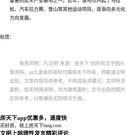
重要的武术产业基地之一。近年，该地也兴起了马拉
松、汽车拉力赛、登山等其他运动项目，逐渐向多元化
方向发展。
标签：
免责声明：凡注明“来源：房天下”的所有文字图片
等资料，pa九游会的版权均属房天下所有，转载请注明
出处；文章内容仅供参考，不构成投资建议；文中所涉
面积，如无特殊说明，均为建筑面积；文中出现的图片
仅供参考，以售楼处实际情况为准。
房天下app优惠多，速度快
买好房，就上房天下fang.com
文明上网理性发言
精彩评论