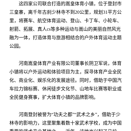
这四家公司联合打造的嵩皇体育小镇，位于登封市
三皇寨，离千年古刹少林寺不到20公里，规划31平方公
里，将赛车、航空体育运动、登山、卡丁车、小轮车、
射箭、拓展、真人cs等多种运动与嵩山的美丽自然风光
融为一体，打造体育与旅游相结合的户外体育运动主题
公园。
河南嵩皇体育产业有限公司董事长阴卫军说，体育
小镇将以户外运动和体验项目为主，探寻体育产业全民
化、商业化、娱乐化的发展途径。同时，借助于中国汽
车拉力锦标赛、休闲徒步文化节、山地车比赛等职业或
全民健身赛事，扩大体育小镇的品牌影响。
河南登封被誉为“功夫之都”“武术之乡”，借助于少
林寺的影响力，这里聚集着数十家武术学校，成为中国