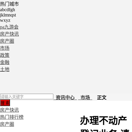
热门城市
abcdfgh
jklmnqst
wxyz
pa九游会
房产快讯
房产圈
市场
政策
金融
土地
资讯中心
市场
正文
房产快讯
热门排行榜
办理不动产
房产圈