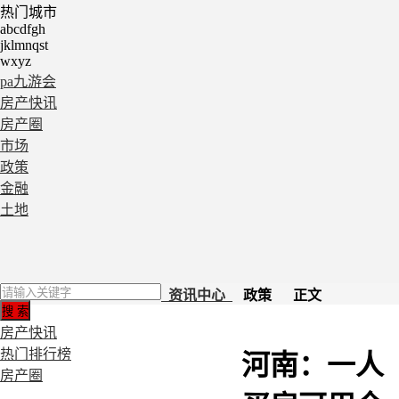
热门城市
abcdfgh
jklmnqst
wxyz
pa九游会
房产快讯
房产圈
市场
政策
金融
土地
资讯中心
政策 正文
房产快讯
热门排行榜
河南：一人
房产圈