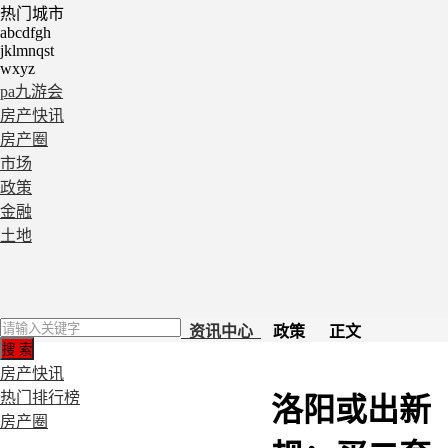
热门城市
abcdfgh
jklmnqst
wxyz
pa九游会
房产快讯
房产圈
市场
政策
金融
土地
资讯中心
政策 正文
房产快讯
热门排行榜
洛阳或出新
房产圈