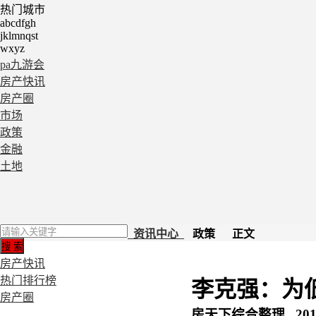
热门城市
abcdfgh
jklmnqst
wxyz
pa九游会
房产快讯
房产圈
市场
政策
金融
土地
资讯中心
政策 正文
房产快讯
热门排行榜
李克强：为
房产圈
房天下综合整理 2015-0