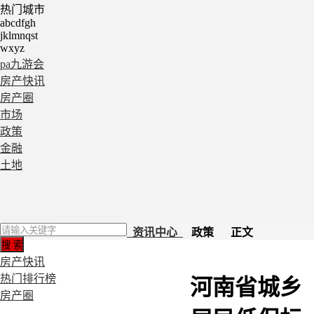
热门城市
abcdfgh
jklmnqst
wxyz
pa九游会
房产快讯
房产圈
市场
政策
金融
土地
资讯中心
政策 正文
房产快讯
热门排行榜
河南省城乡
房产圈