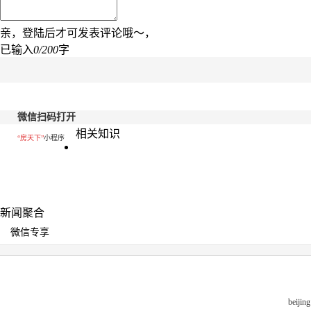
亲，登陆后才可发表评论哦～，
已输入
0/200
字
微信扫码打开
相关知识
“房天下”
小程序
新闻聚合
微信专享
beiji