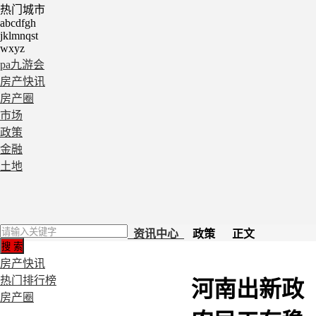
热门城市
abcdfgh
jklmnqst
wxyz
pa九游会
房产快讯
房产圈
市场
政策
金融
土地
资讯中心
政策 正文
房产快讯
热门排行榜
河南出新政
房产圈