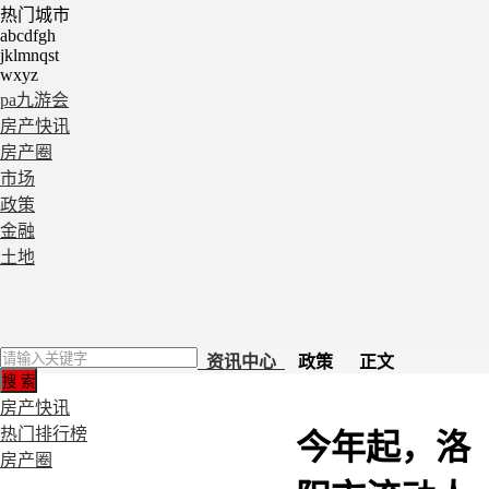
热门城市
abcdfgh
jklmnqst
wxyz
pa九游会
房产快讯
房产圈
市场
政策
金融
土地
资讯中心
政策 正文
房产快讯
热门排行榜
今年起，洛
房产圈