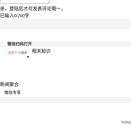
亲，登陆后才可发表评论哦～，
已输入
0/200
字
微信扫码打开
相关知识
“房天下”
小程序
新闻聚合
微信专享
beiji