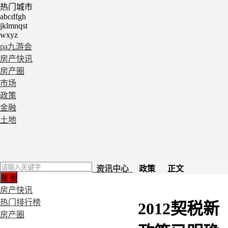
热门城市
abcdfgh
jklmnqst
wxyz
pa九游会
房产快讯
房产圈
市场
政策
金融
土地
资讯中心
政策 正文
房产快讯
热门排行榜
2012契税新
房产圈